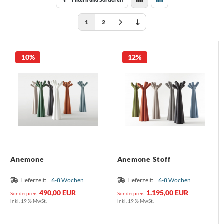
huhschrank
schekorb
1
2
 - Möbel
rdbar
chttisch
ravent
10%
12%
Anemone
Anemone Stoff
Lieferzeit:
6-8 Wochen
Lieferzeit:
6-8 Wochen
490,00 EUR
1.195,00 EUR
Sonderpreis
Sonderpreis
inkl. 19 % MwSt.
inkl. 19 % MwSt.