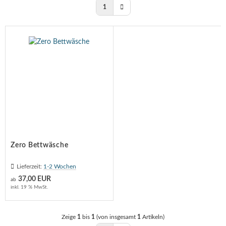
huhschrank
schekorb
1
 - Möbel
rdbar
chttisch
ravent
Zero Bettwäsche
Lieferzeit:
1-2 Wochen
37,00 EUR
ab
inkl. 19 % MwSt.
Zeige
1
bis
1
(von insgesamt
1
Artikeln)