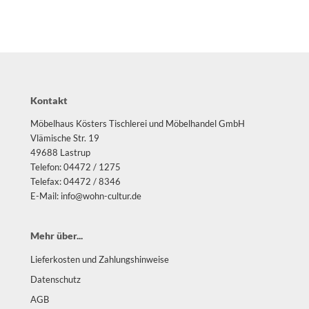
nk
orian Schulz
rm Exclusiv
Kontakt
anz Fertig
Möbelhaus Kösters Tischlerei und Möbelhandel GmbH
Vlämische Str. 19
SM
49688 Lastrup
Telefon: 04472 / 1275
design
Telefax: 04472 / 8346
E-Mail: info@wohn-cultur.de
B
Mehr über...
ouls
Lieferkosten und Zahlungshinweise
i
Datenschutz
F
AGB