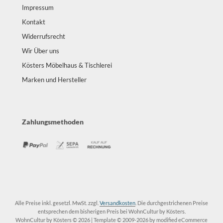
Impressum
sters
Kontakt
K
Widerrufsrecht
Wir Über uns
olux
Kösters Möbelhaus & Tischlerei
iz
Marken und Hersteller
bitec
ller Design
Zahlungsmethoden
ntis
AOS
uce
Alle Preise inkl. gesetzl. MwSt. zzgl.
Versandkosten
. Die durchgestrichenen Preise
lt
entsprechen dem bisherigen Preis bei WohnCultur by Kösters.
WohnCultur by Kösters © 2026 | Template © 2009-2026 by modified eCommerce