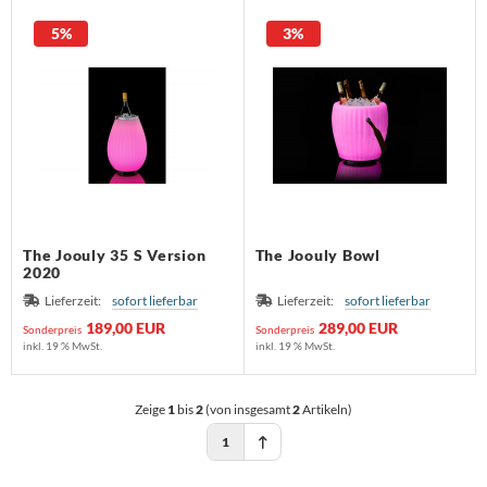
huhschrank
schekorb
ristine Kröncke
5%
3%
 - Möbel
rdbar
assiCon
chttisch
ravent
eativ Light
Tec
 Sede
maniecki
The Joouly 35 S Version
The Joouly Bowl
2020
me Deco
Lieferzeit:
sofort lieferbar
Lieferzeit:
sofort lieferbar
189,00 EUR
289,00 EUR
Sonderpreis
Sonderpreis
aenert
inkl. 19 % MwSt.
inkl. 19 % MwSt.
eieck Design
Zeige
1
bis
2
(von insgesamt
2
Artikeln)
OA
1
RPO