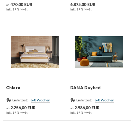
470,00 EUR
6.875,00 EUR
ab
inkl. 19 % MwSt.
inkl. 19 % MwSt.
nk
orian Schulz
rm Exclusiv
anz Fertig
SM
design
Chiara
DANA Daybed
B
Lieferzeit:
6-8 Wochen
Lieferzeit:
6-8 Wochen
ouls
2.256,00 EUR
2.986,00 EUR
ab
ab
inkl. 19 % MwSt.
inkl. 19 % MwSt.
i
F