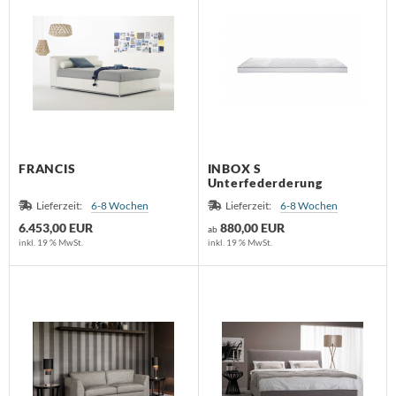
sters
K
olux
iz
FRANCIS
INBOX S
bitec
Unterfederderung
Lieferzeit:
6-8 Wochen
Lieferzeit:
6-8 Wochen
ller Design
6.453,00 EUR
880,00 EUR
ab
inkl. 19 % MwSt.
inkl. 19 % MwSt.
ntis
AOS
uce
lt