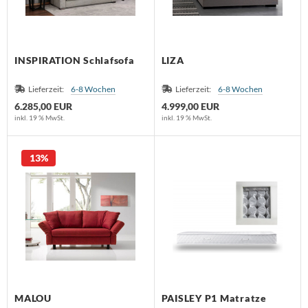
dam
lf Benz
INSPIRATION Schlafsofa
LIZA
nald Schmitt
Lieferzeit:
6-8 Wochen
Lieferzeit:
6-8 Wochen
holtissek
6.285,00 EUR
4.999,00 EUR
inkl. 19 % MwSt.
inkl. 19 % MwSt.
hönbuch
mpex
13%
ONON
RIÉR
oletta
rther die Möbelmanufaktur
MALOU
PAISLEY P1 Matratze