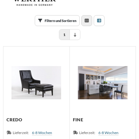
huhschrank
schekorb
 - Möbel
rdbar
Filtern und Sortieren
chttisch
ravent
1
CREDO
FINE
Lieferzeit:
6-8 Wochen
Lieferzeit:
6-8 Wochen