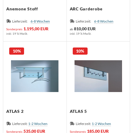
sters
Anemone Stoff
ARC Garderobe
K
Lieferzeit:
6-8 Wochen
Lieferzeit:
6-8 Wochen
1.195,00 EUR
810,00 EUR
Sonderpreis
ab
olux
inkl. 19 % MwSt.
inkl. 19 % MwSt.
iz
10%
10%
bitec
ller Design
ntis
AOS
uce
ATLAS 2
ATLAS 5
lt
Lieferzeit:
1-2 Wochen
Lieferzeit:
1-2 Wochen
535,00 EUR
185,00 EUR
Sonderpreis
Sonderpreis