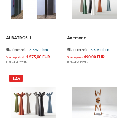
nk
orian Schulz
rm Exclusiv
ALBATROS 1
Anemone
anz Fertig
Lieferzeit:
6-8 Wochen
Lieferzeit:
6-8 Wochen
1.575,00 EUR
490,00 EUR
Sonderpreis ab
Sonderpreis
SM
inkl. 19 % MwSt.
inkl. 19 % MwSt.
design
12%
B
ouls
i
F