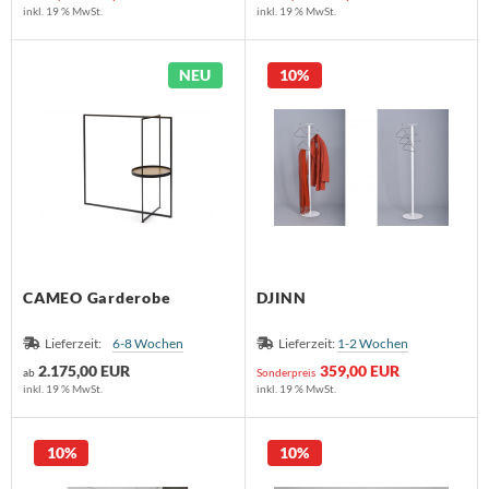
dam
inkl. 19 % MwSt.
inkl. 19 % MwSt.
lf Benz
NEU
10%
nald Schmitt
holtissek
hönbuch
mpex
ONON
CAMEO Garderobe
DJINN
RIÉR
Lieferzeit:
6-8 Wochen
Lieferzeit:
1-2 Wochen
2.175,00 EUR
359,00 EUR
ab
Sonderpreis
oletta
inkl. 19 % MwSt.
inkl. 19 % MwSt.
rther die Möbelmanufaktur
10%
10%