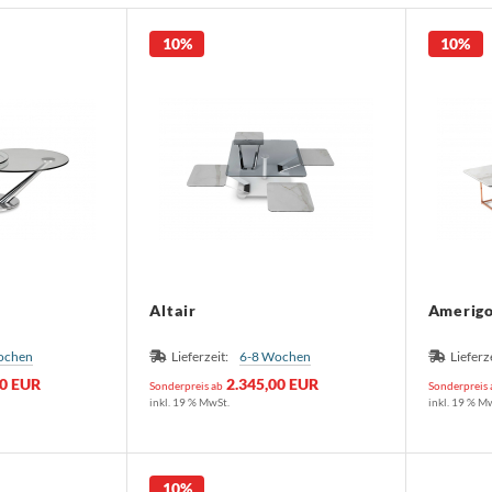
10%
10%
Altair
Amerig
ochen
Lieferzeit:
6-8 Wochen
Lieferz
00 EUR
2.345,00 EUR
Sonderpreis ab
Sonderpreis
inkl. 19 % MwSt.
inkl. 19 % M
10%