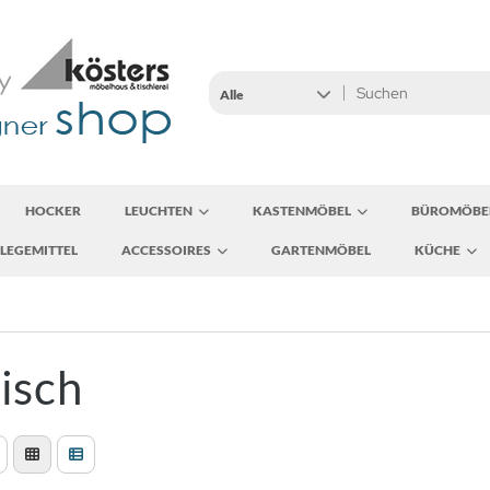
Alle
HOCKER
LEUCHTEN
KASTENMÖBEL
BÜROMÖBE
LEGEMITTEL
ACCESSOIRES
GARTENMÖBEL
KÜCHE
isch