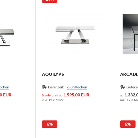
AQUILYPS
ARCADI
ochen
Lieferzeit:
6-8 Wochen
Lieferz
00 EUR
1.595,00 EUR
1.332,
Sonderpreis ab
ab
inkl. 19 % MwSt.
inkl. 19 % M
6%
6%