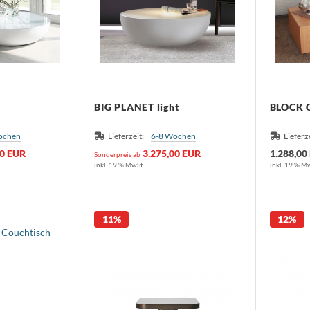
BIG PLANET light
BLOCK C
ochen
Lieferzeit:
6-8 Wochen
Lieferz
00 EUR
3.275,00 EUR
1.288,00
Sonderpreis ab
inkl. 19 % MwSt.
inkl. 19 % M
11%
12%