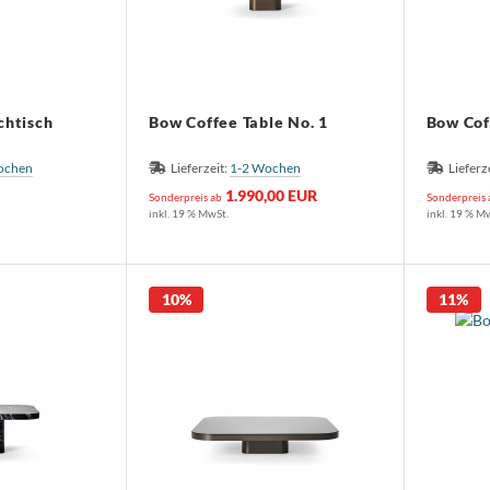
htisch
Bow Coffee Table No. 1
Bow Cof
ochen
Lieferzeit:
1-2 Wochen
Lieferz
1.990,00 EUR
Sonderpreis ab
Sonderpreis
inkl. 19 % MwSt.
inkl. 19 % M
10%
11%