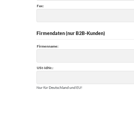
Fax:
nk
orian Schulz
Firmendaten (nur B2B-Kunden)
rm Exclusiv
Firmenname:
anz Fertig
SM
USt-IdNr.:
design
Nur für Deutschland und EU!
B
ouls
i
F