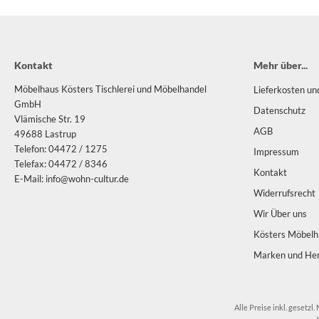
sters
K
Kontakt
Mehr über...
olux
Möbelhaus Kösters Tischlerei und Möbelhandel
Lieferkosten un
GmbH
iz
Datenschutz
Vlämische Str. 19
AGB
49688 Lastrup
bitec
Telefon: 04472 / 1275
Impressum
Telefax: 04472 / 8346
ller Design
Kontakt
E-Mail: info@wohn-cultur.de
Widerrufsrecht
ntis
Wir Über uns
AOS
Kösters Möbelha
Marken und Her
uce
lt
Alle Preise inkl. gesetzl.