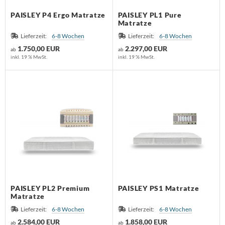
sters
PAISLEY P4 Ergo Matratze
PAISLEY PL1 Pure
Matratze
K
Lieferzeit:
6-8 Wochen
Lieferzeit:
6-8 Wochen
1.750,00 EUR
2.297,00 EUR
ab
ab
olux
inkl. 19 % MwSt.
inkl. 19 % MwSt.
iz
bitec
ller Design
ntis
AOS
uce
PAISLEY PL2 Premium
PAISLEY PS1 Matratze
Matratze
lt
Lieferzeit:
6-8 Wochen
Lieferzeit:
6-8 Wochen
2.584,00 EUR
1.858,00 EUR
ab
ab