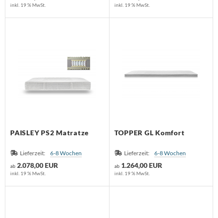
dam
inkl. 19 % MwSt.
inkl. 19 % MwSt.
lf Benz
nald Schmitt
holtissek
hönbuch
mpex
ONON
PAISLEY PS2 Matratze
TOPPER GL Komfort
RIÉR
Lieferzeit:
6-8 Wochen
Lieferzeit:
6-8 Wochen
2.078,00 EUR
1.264,00 EUR
ab
ab
oletta
inkl. 19 % MwSt.
inkl. 19 % MwSt.
rther die Möbelmanufaktur