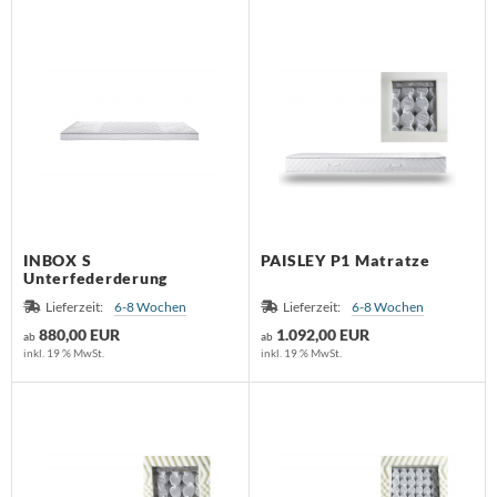
huhschrank
schekorb
ristine Kröncke
 - Möbel
rdbar
assiCon
chttisch
ravent
eativ Light
Tec
 Sede
maniecki
INBOX S
PAISLEY P1 Matratze
Unterfederderung
me Deco
Lieferzeit:
6-8 Wochen
Lieferzeit:
6-8 Wochen
880,00 EUR
1.092,00 EUR
ab
ab
aenert
inkl. 19 % MwSt.
inkl. 19 % MwSt.
eieck Design
OA
RPO