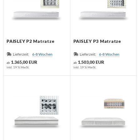
nk
orian Schulz
rm Exclusiv
PAISLEY P2 Matratze
PAISLEY P3 Matratze
anz Fertig
Lieferzeit:
6-8 Wochen
Lieferzeit:
6-8 Wochen
1.365,00 EUR
1.503,00 EUR
ab
ab
SM
inkl. 19 % MwSt.
inkl. 19 % MwSt.
design
B
ouls
i
F