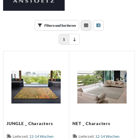
huhschrank
schekorb
 - Möbel
rdbar
Filtern und Sortieren
chttisch
ravent
1
JUNGLE _ Characters
NET _ Characters
Lieferzeit:
12-14 Wochen
Lieferzeit:
12-14 Wochen