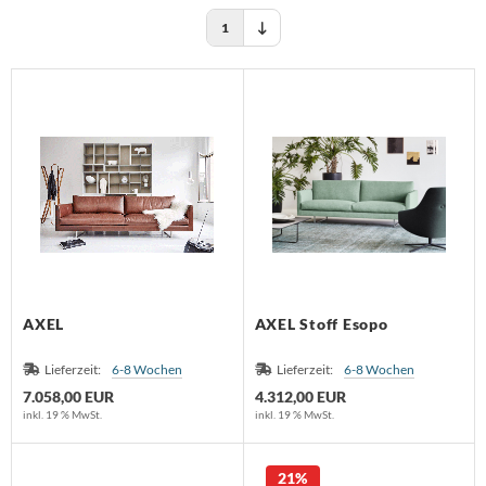
huhschrank
schekorb
1
 - Möbel
rdbar
chttisch
ravent
AXEL
AXEL Stoff Esopo
Lieferzeit:
6-8 Wochen
Lieferzeit:
6-8 Wochen
7.058,00 EUR
4.312,00 EUR
inkl. 19 % MwSt.
inkl. 19 % MwSt.
21%