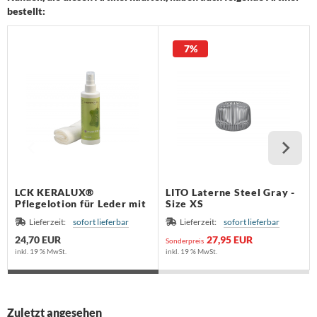
dam
bestellt:
lf Benz
7%
nald Schmitt
holtissek
hönbuch
mpex
ONON
LCK KERALUX®
LITO Laterne Steel Gray -
Pflegelotion für Leder mit
Size XS
Vintage-Effekt
RIÉR
Lieferzeit:
sofort lieferbar
Lieferzeit:
sofort lieferbar
24,70 EUR
27,95 EUR
Sonderpreis
oletta
inkl. 19 % MwSt.
inkl. 19 % MwSt.
rther die Möbelmanufaktur
Zuletzt angesehen