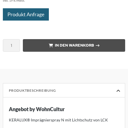
inkl. 19 % MwSt.
nk
Produkt Anfrage
orian Schulz
rm Exclusiv
IN DEN WARENKORB
anz Fertig
SM
design
B
PRODUKTBESCHREIBUNG
ouls
Angebot by WohnCultur
i
KERALUX® Imprägnierspray N mit Lichtschutz von LCK
F