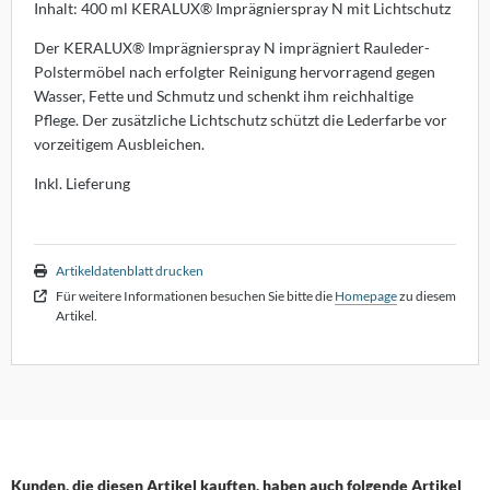
Inhalt: 400 ml KERALUX® Imprägnierspray N mit Lichtschutz
sters
Der KERALUX® Imprägnierspray N imprägniert Rauleder-
Polstermöbel nach erfolgter Reinigung hervorragend gegen
K
Wasser, Fette und Schmutz und schenkt ihm reichhaltige
olux
Pflege. Der zusätzliche Lichtschutz schützt die Lederfarbe vor
vorzeitigem Ausbleichen.
iz
Inkl. Lieferung
bitec
ller Design
Artikeldatenblatt drucken
Für weitere Informationen besuchen Sie bitte die
Homepage
zu diesem
ntis
Artikel.
AOS
uce
lt
Kunden, die diesen Artikel kauften, haben auch folgende Artikel