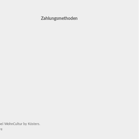
Zahlungsmethoden
bei WohnCultur by Kösters.
re