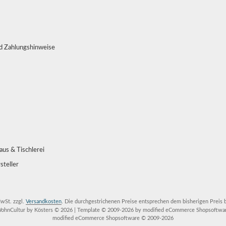
d Zahlungshinweise
us & Tischlerei
steller
MwSt. zzgl.
Versandkosten
. Die durchgestrichenen Preise entsprechen dem bisherigen Preis 
ohnCultur by Kösters © 2026 | Template © 2009-2026 by modified eCommerce Shopsoftwa
mod
ified eCommerce Shopsoftware © 2009-2026