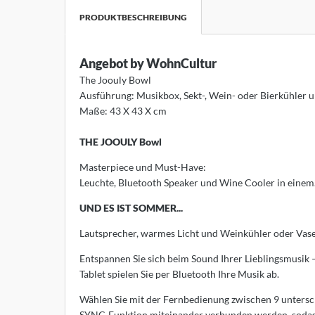
PRODUKTBESCHREIBUNG
nk
orian Schulz
Angebot by WohnCultur
The Joouly Bowl
rm Exclusiv
Ausführung: Musikbox, Sekt-, Wein- oder Bierkühler u
Maße: 43 X 43 X cm
anz Fertig
THE JOOULY Bowl
SM
Masterpiece und Must-Have:
design
Leuchte, Bluetooth Speaker und Wine Cooler in einem
UND ES IST SOMMER...
B
Lautsprecher, warmes Licht und Weinkühler oder Vase 
ouls
Entspannen Sie sich beim Sound Ihrer Lieblingsmusik –
i
Tablet spielen Sie per Bluetooth Ihre Musik ab.
Wählen Sie mit der Fernbedienung zwischen 9 untersc
F
SYNC-Funktion miteinander verbunden werden, sodass 