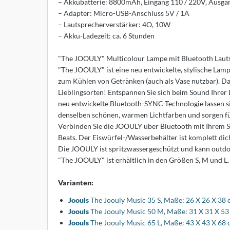
– Akkubatterie: 8800mAh, Eingang 110 / 220V, Ausga
dam
– Adapter: Micro-USB-Anschluss 5V / 1A
– Lautsprecherverstärker: 4O, 10W
lf Benz
– Akku-Ladezeit: ca. 6 Stunden
nald Schmitt
"The JOOULY" Multicolour Lampe mit Bluetooth Laut
holtissek
"The JOOULY" ist eine neu entwickelte, stylische Lam
zum Kühlen von Getränken (auch als Vase nutzbar). Da
hönbuch
Lieblingsorten! Entspannen Sie sich beim Sound Ihrer L
neu entwickelte Bluetooth-SYNC-Technologie lassen si
mpex
denselben schönen, warmen Lichtfarben und sorgen fü
Verbinden Sie die JOOULY über Bluetooth mit Ihrem S
ONON
Beats. Der Eiswürfel-/Wasserbehälter ist komplett dic
Die JOOULY ist spritzwassergeschützt und kann outdoo
RIÉR
"The JOOULY" ist erhältlich in den Größen S, M und L.
oletta
Varianten:
Joouls
The Joouly Music 35 S, Maße: 26 X 26 X 38
rther die Möbelmanufaktur
Joouls
The Joouly Music 50 M, Maße: 31 X 31 X 5
Joouls
The Joouly Music 65 L, Maße: 43 X 43 X 68