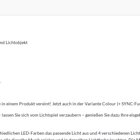
nd Lichtobjekt
.
in einem Produkt vereint! Jetzt auch in der Variante Colour (+ SYNC-Fu
 lassen Sie sich vom Lichtspiel verzaubern – genießen Sie dazu Ihre eis
hiedlichen LED-Farben das passende Licht aus und 4 verschiedenen Lic
alle dieselbe Musik spielen und in derselben Lichtfarbe leuchten. Die 