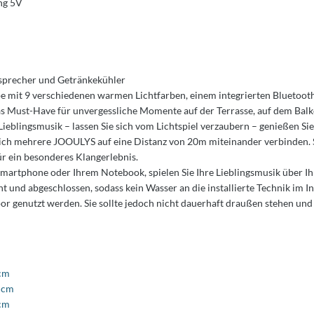
ng 5V
sprecher und Getränkekühler
pe mit 9 verschiedenen warmen Lichtfarben, einem integrierten Bluetoot
s Must-Have für unvergessliche Momente auf der Terrasse, auf dem Balko
ieblingsmusik – lassen Sie sich vom Lichtspiel verzaubern – genießen Sie
ch mehrere JOOULYS auf eine Distanz von 20m miteinander verbinden. Sie
r ein besonderes Klangerlebnis.
martphone oder Ihrem Notebook, spielen Sie Ihre Lieblingsmusik über Ih
ht und abgeschlossen, sodass kein Wasser an die installierte Technik im 
r genutzt werden. Sie sollte jedoch nicht dauerhaft draußen stehen und 
 cm
3 cm
 cm