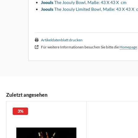
Joouls
The Joouly Bowl, Maße: 43 X 43 X cm
Joouls
The Joouly Limited Bowl, Maße: 43 X 43 X 
Artikeldatenblatt drucken
Für weitere Informationen besuchen Sie bitte die
Homepage
Zuletzt angesehen
3%