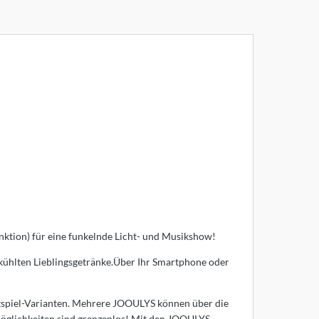
nktion) für eine funkelnde Licht- und Musikshow!
gekühlten Lieblingsgetränke.Über Ihr Smartphone oder
htspiel-Varianten. Mehrere JOOULYS können über die
Möglichkeiten sind grenzenlos! Mit den JOOULYS