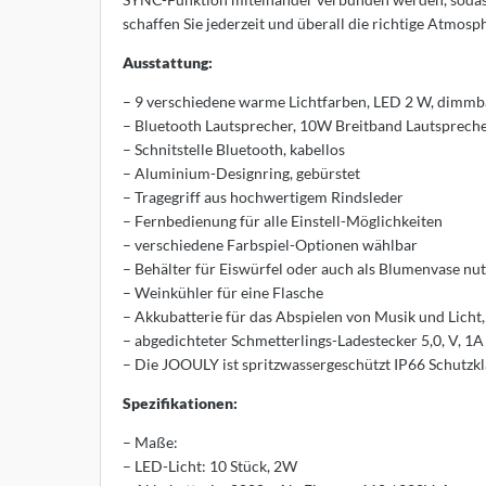
schaffen Sie jederzeit und überall die richtige Atmos
sters
Ausstattung:
K
– 9 verschiedene warme Lichtfarben, LED 2 W, dimmba
olux
– Bluetooth Lautsprecher, 10W Breitband Lautsprech
– Schnitstelle Bluetooth, kabellos
iz
– Aluminium-Designring, gebürstet
– Tragegriff aus hochwertigem Rindsleder
bitec
– Fernbedienung für alle Einstell-Möglichkeiten
– verschiedene Farbspiel-Optionen wählbar
ller Design
– Behälter für Eiswürfel oder auch als Blumenvase nu
– Weinkühler für eine Flasche
ntis
– Akkubatterie für das Abspielen von Musik und Licht,
– abgedichteter Schmetterlings-Ladestecker 5,0, V, 1A
AOS
– Die JOOULY ist spritzwassergeschützt IP66 Schutzkl
uce
Spezifikationen:
– Maße:
lt
– LED-Licht: 10 Stück, 2W