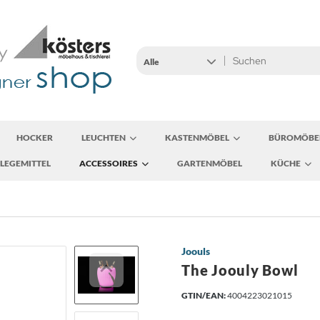
Alle
HOCKER
LEUCHTEN
KASTENMÖBEL
BÜROMÖBE
LEGEMITTEL
ACCESSOIRES
GARTENMÖBEL
KÜCHE
Joouls
The Joouly Bowl
GTIN/EAN:
4004223021015