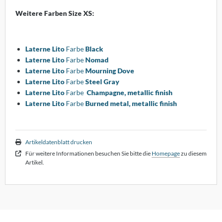
dam
Weitere Farben Size XS:
lf Benz
nald Schmitt
Laterne Lito
Farbe
Black
Laterne Lito
Farbe
Nomad
holtissek
Laterne Lito
Farbe
Mourning Dove
Laterne Lito
Farbe
Steel Gray
hönbuch
Laterne Lito
Farbe
Champagne, metallic finish
Laterne Lito
Farbe
Burned metal, metallic finish
mpex
ONON
Artikeldatenblatt drucken
RIÉR
Für weitere Informationen besuchen Sie bitte die
Homepage
zu diesem
Artikel.
oletta
rther die Möbelmanufaktur