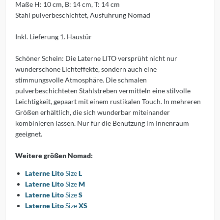
Maße H: 10 cm, B: 14 cm, T: 14 cm
sters
Stahl pulverbeschichtet, Ausführung Nomad
K
Inkl. Lieferung 1. Haustür
olux
Schöner Schein: Die Laterne LITO versprüht nicht nur
wunderschöne Lichteffekte, sondern auch eine
iz
stimmungsvolle Atmosphäre. Die schmalen
pulverbeschichteten Stahlstreben vermitteln eine stilvolle
bitec
Leichtigkeit, gepaart mit einem rustikalen Touch. In mehreren
Größen erhältlich, die sich wunderbar miteinander
ller Design
kombinieren lassen. Nur für die Benutzung im Innenraum
geeignet.
ntis
Weitere größen Nomad:
AOS
Laterne Lito
Size
L
uce
Laterne Lito
Size
M
Laterne Lito
Size
S
lt
Laterne Lito
Size
XS