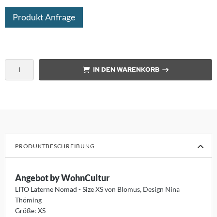
Produkt Anfrage
nk
orian Schulz
rm Exclusiv
IN DEN WARENKORB
anz Fertig
SM
design
B
PRODUKTBESCHREIBUNG
ouls
Angebot by WohnCultur
i
LITO Laterne Nomad - Size XS von Blomus, Design Nina
Thöming
F
Größe: XS