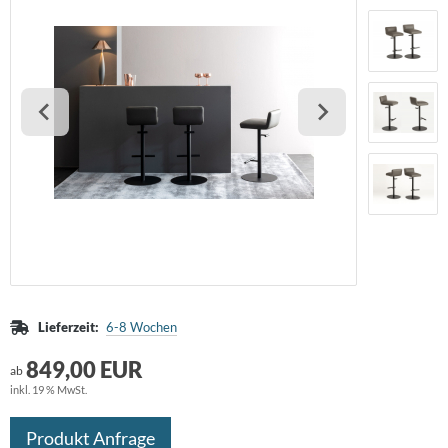
huhschrank
schekorb
ristine Kröncke
 - Möbel
rdbar
assiCon
chttisch
ravent
eativ Light
Tec
 Sede
maniecki
me Deco
aenert
Lieferzeit:
6-8 Wochen
eieck Design
849,00 EUR
ab
inkl. 19 % MwSt.
OA
Produkt Anfrage
RPO