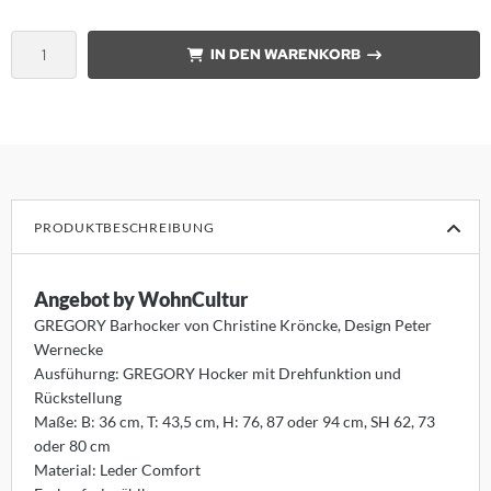
sters
IN DEN WARENKORB
K
olux
iz
bitec
PRODUKTBESCHREIBUNG
ller Design
Angebot by WohnCultur
ntis
GREGORY Barhocker von Christine Kröncke, Design Peter
Wernecke
AOS
Ausfühurng: GREGORY Hocker mit Drehfunktion und
Rückstellung
uce
Maße: B: 36 cm, T: 43,5 cm, H: 76, 87 oder 94 cm, SH 62, 73
oder 80 cm
lt
Material: Leder Comfort