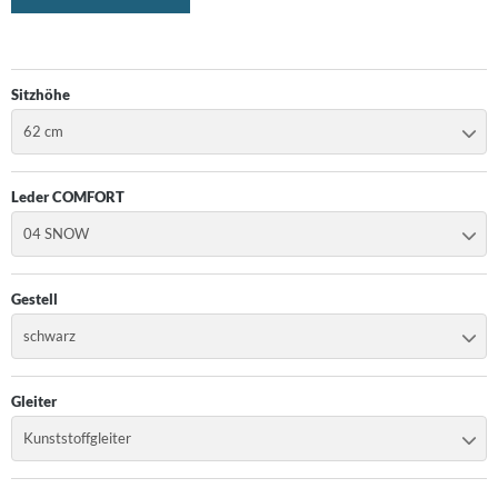
nk
orian Schulz
Sitzhöhe
62 cm
rm Exclusiv
anz Fertig
Leder COMFORT
04 SNOW
SM
design
Gestell
B
schwarz
ouls
Gleiter
i
Kunststoffgleiter
F