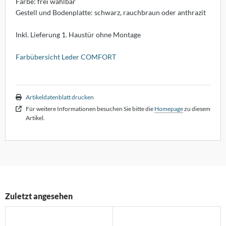
Farbe: frei wählbar
dam
Gestell und Bodenplatte: schwarz, rauchbraun oder anthrazit
lf Benz
Inkl. Lieferung 1. Haustür ohne Montage
nald Schmitt
Farbübersicht Leder COMFORT
holtissek
hönbuch
Artikeldatenblatt drucken
Für weitere Informationen besuchen Sie bitte die
Homepage
zu diesem
mpex
Artikel.
ONON
RIÉR
oletta
Zuletzt angesehen
rther die Möbelmanufaktur