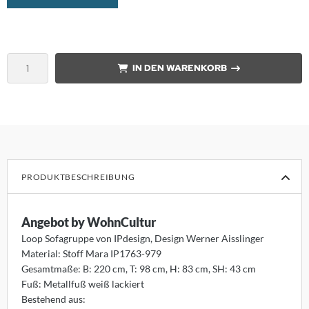
nk
orian Schulz
IN DEN WARENKORB
rm Exclusiv
anz Fertig
SM
design
PRODUKTBESCHREIBUNG
B
Angebot by WohnCultur
ouls
Loop Sofagruppe von IPdesign, Design Werner Aisslinger
Material: Stoff Mara IP1763-979
i
Gesamtmaße: B: 220 cm, T: 98 cm, H: 83 cm, SH: 43 cm
Fuß: Metallfuß weiß lackiert
F
Bestehend aus: