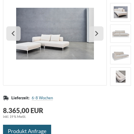
huhschrank
schekorb
ristine Kröncke
 - Möbel
rdbar
assiCon
chttisch
ravent
eativ Light
Tec
 Sede
maniecki
me Deco
aenert
Lieferzeit:
6-8 Wochen
eieck Design
8.365,00 EUR
inkl. 19 % MwSt.
OA
Produkt Anfrage
RPO