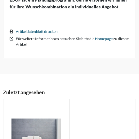
dam
für Ihre Wunschkombination ein individuelles Angebot.
lf Benz
nald Schmitt
Artikeldatenblatt drucken
Für weitere Informationen besuchen Sie bitte die
Homepage
zu diesem
holtissek
Artikel.
hönbuch
mpex
ONON
Zuletzt angesehen
RIÉR
oletta
rther die Möbelmanufaktur