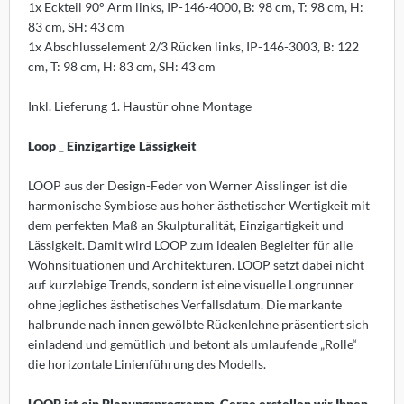
1x Eckteil 90° Arm links, IP-146-4000, B: 98 cm, T: 98 cm, H:
sters
83 cm, SH: 43 cm
1x Abschlusselement 2/3 Rücken links, IP-146-3003, B: 122
K
cm, T: 98 cm, H: 83 cm, SH: 43 cm
olux
Inkl. Lieferung 1. Haustür ohne Montage
iz
Loop _ Einzigartige Lässigkeit
bitec
LOOP aus der Design-Feder von Werner Aisslinger ist die
harmonische Symbiose aus hoher ästhetischer Wertigkeit mit
ller Design
dem perfekten Maß an Skulpturalität, Einzigartigkeit und
Lässigkeit. Damit wird LOOP zum idealen Begleiter für alle
ntis
Wohnsituationen und Architekturen. LOOP setzt dabei nicht
auf kurzlebige Trends, sondern ist eine visuelle Longrunner
AOS
ohne jegliches ästhetisches Verfallsdatum. Die markante
halbrunde nach innen gewölbte Rückenlehne präsentiert sich
uce
einladend und gemütlich und betont als umlaufende „Rolle“
die horizontale Linienführung des Modells.
lt
LOOP ist ein Planungsprogramm. Gerne erstellen wir Ihnen