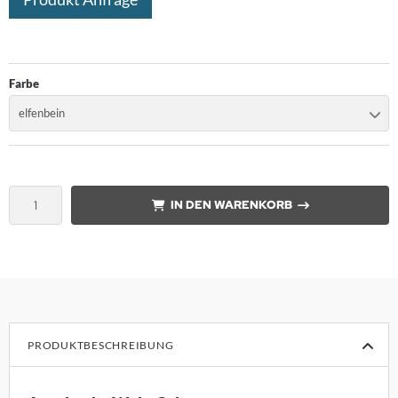
nk
orian Schulz
Farbe
rm Exclusiv
elfenbein
anz Fertig
SM
IN DEN WARENKORB
design
B
ouls
i
PRODUKTBESCHREIBUNG
F