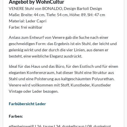
Angebot by WohnCultur
sters
VENERE Stuhl von BONALDO, Design Bartoli Design
Maße: Breite: 44 cm, Tiefe: 54 cm, Höhe: 89, SH: 47 cm
K
Material: Leder Capri
Farbe: frei wählbar
olux
Anlass zum Entwurf von Venere gab die Suche nach einer
iz
geschmeidigen Form: das Ergebnis ist ein Stuhl, der leicht und
gelenkig wirkt und der durch die vier Linien, aus denen er
bitec
besteht, eine weibliche Eleganz ausdrückt.
Ideal für das Haus und das Büro, für den Esstisch und für einen
ller Design
eleganten Konferenzraum, hat dieser Stuhl eine Struktur aus
Stahl und eine Polsterung aus kaltgeschäumten Polyurethan.
ntis
Venere wird vollkommen mit Stoff, Kunstleder, Kunstleder
Vintage oder Leder bezogen.
AOS
Farbübersicht Leder
uce
Farben:
lt
elfenbeinweiß L26, taupe L34, dunkelbraun L08, dunkelrot