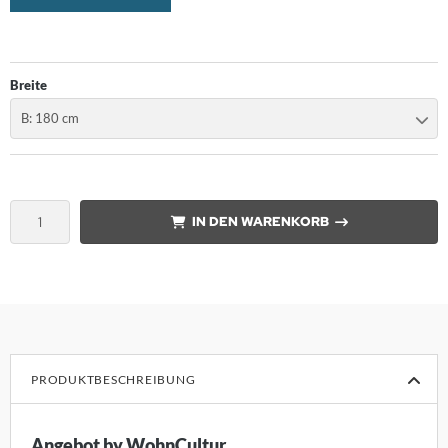
nk
orian Schulz
Breite
B: 180 cm
rm Exclusiv
anz Fertig
SM
IN DEN WARENKORB
design
B
ouls
PRODUKTBESCHREIBUNG
i
F
Angebot by WohnCultur