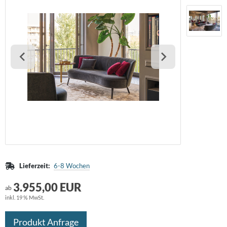
huhschrank
schekorb
ristine Kröncke
 - Möbel
rdbar
assiCon
chttisch
ravent
eativ Light
Tec
 Sede
maniecki
me Deco
aenert
Lieferzeit:
6-8 Wochen
eieck Design
3.955,00 EUR
ab
inkl. 19 % MwSt.
OA
Produkt Anfrage
RPO