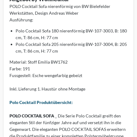
POLO Cocktail Sofa nierenförmig von BW Bielefelder
sters
Werkstätten, Design Andreas Weber
Ausführung:
K
Polo Cocktail Sofa 180 nierenförmig BW-107-3003, B: 180
olux
cm, T: 86 cm, H: 77 cm
Polo Cocktail Sofa 205 nierenförmig BW-107-3004, B: 205
iz
cm, T: 86 cm, H: 77 cm
bitec
Material: Stoff Emilia BW1762
Farbe: 191
ller Design
Fussgestell: Esche wengefarbig gebeizt
ntis
Inkl. Lieferung 1. Haustür ohne Montage
AOS
Polo Cocktail Produktübersicht:
uce
POLO COCKTAIL SOFA
_ Die Serie Polo Cocktail greift den
eleganten Stil der fünfziger Jahre auf und versetzt ihn in die
lt
Gegenwart. Die eleganten POLO COCKTAIL SOFAS erweitern
die Produktfamilie zu einer kompletten Polstermöbelgruppe,