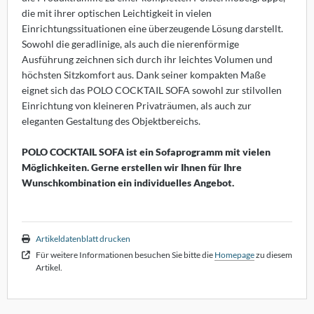
dam
die mit ihrer optischen Leichtigkeit in vielen
Einrichtungssituationen eine überzeugende Lösung darstellt.
lf Benz
Sowohl die geradlinige, als auch die nierenförmige
Ausführung zeichnen sich durch ihr leichtes Volumen und
nald Schmitt
höchsten Sitzkomfort aus. Dank seiner kompakten Maße
eignet sich das POLO COCKTAIL SOFA sowohl zur stilvollen
holtissek
Einrichtung von kleineren Privaträumen, als auch zur
eleganten Gestaltung des Objektbereichs.
hönbuch
POLO COCKTAIL SOFA ist ein Sofaprogramm mit vielen
mpex
Möglichkeiten. Gerne erstellen wir Ihnen für Ihre
Wunschkombination ein individuelles Angebot.
ONON
RIÉR
Artikeldatenblatt drucken
oletta
Für weitere Informationen besuchen Sie bitte die
Homepage
zu diesem
Artikel.
rther die Möbelmanufaktur